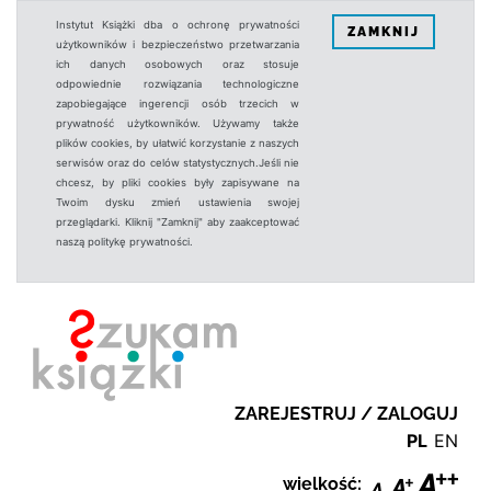
Instytut Książki dba o ochronę prywatności
ZAMKNIJ
użytkowników i bezpieczeństwo przetwarzania
ich danych osobowych oraz stosuje
odpowiednie rozwiązania technologiczne
zapobiegające ingerencji osób trzecich w
prywatność użytkowników. Używamy także
plików cookies, by ułatwić korzystanie z naszych
serwisów oraz do celów statystycznych.Jeśli nie
chcesz, by pliki cookies były zapisywane na
Twoim dysku zmień ustawienia swojej
przeglądarki. Kliknij "Zamknij" aby zaakceptować
naszą politykę prywatności.
ZAREJESTRUJ / ZALOGUJ
PL
EN
wielkość: