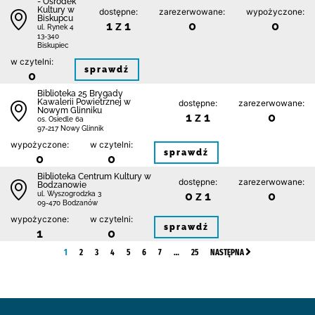
- Ośrodek
Kultury w
dostępne:
zarezerwowane:
wypożyczone:
Biskupcu
1 z 1
0
0
ul. Rynek 4
13-340
Biskupiec
w czytelni:
sprawdź
0
Biblioteka 25 Brygady
Kawalerii Powietrznej w
dostępne:
zarezerwowane:
Nowym Glinniku
1 z 1
0
os. Osiedle 6a
97-217 Nowy Glinnik
wypożyczone:
w czytelni:
sprawdź
0
0
Biblioteka Centrum Kultury w
dostępne:
zarezerwowane:
Bodzanowie
0 z 1
0
ul. Wyszogrodzka 3
09-470 Bodzanów
wypożyczone:
w czytelni:
sprawdź
1
0
1
2
3
4
5
6
7
…
25
NASTĘPNA