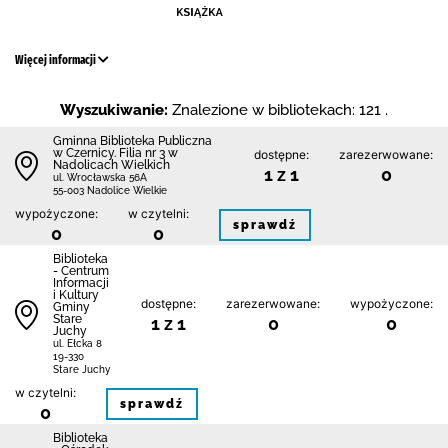
Więcej informacji
Wyszukiwanie:
Znalezione w bibliotekach: 121 .
Gminna Biblioteka Publiczna
w Czernicy. Filia nr 3 w
dostępne:
zarezerwowane:
Nadolicach Wielkich
1 z 1
0
ul. Wrocławska 56A
55-003 Nadolice Wielkie
wypożyczone:
w czytelni:
sprawdź
0
0
Biblioteka
- Centrum
Informacji
i Kultury
dostępne:
zarezerwowane:
wypożyczone:
Gminy
Stare
1 z 1
0
0
Juchy
ul. Ełcka 8
19-330
Stare Juchy
w czytelni:
sprawdź
0
Biblioteka