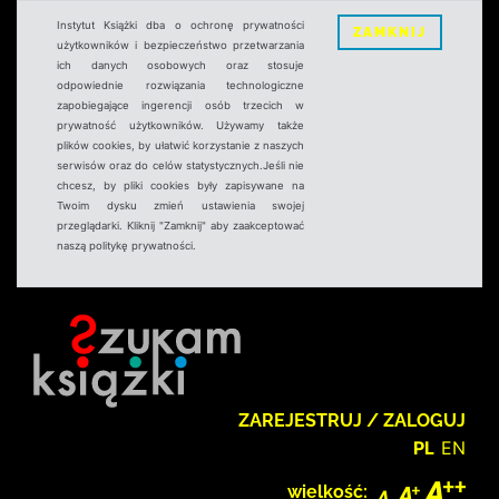
Instytut Książki dba o ochronę prywatności
ZAMKNIJ
użytkowników i bezpieczeństwo przetwarzania
ich danych osobowych oraz stosuje
odpowiednie rozwiązania technologiczne
zapobiegające ingerencji osób trzecich w
prywatność użytkowników. Używamy także
plików cookies, by ułatwić korzystanie z naszych
serwisów oraz do celów statystycznych.Jeśli nie
chcesz, by pliki cookies były zapisywane na
Twoim dysku zmień ustawienia swojej
przeglądarki. Kliknij "Zamknij" aby zaakceptować
naszą politykę prywatności.
ZAREJESTRUJ / ZALOGUJ
PL
EN
wielkość: