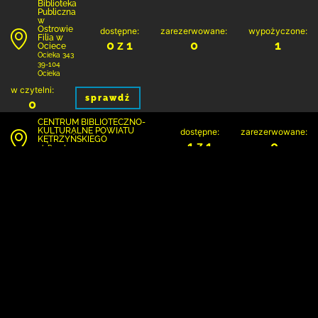
Biblioteka
Publiczna
w
Ostrowie
dostępne:
zarezerwowane:
wypożyczone:
Filia w
0 z 1
0
1
Ociece
Ocieka 343
39-104
Ocieka
w czytelni:
sprawdź
0
CENTRUM BIBLIOTECZNO-
KULTURALNE POWIATU
dostępne:
zarezerwowane:
KĘTRZYŃSKIEGO
1 z 1
0
ul. Pocztowa 11
11-400 Kętrzyn
wypożyczone:
w czytelni:
sprawdź
0
0
Gminna Biblioteka Publiczna
dostępne:
zarezerwowane:
w Kuryłówce
1 z 1
0
Kuryłówka 527
37-303 Kuryłówka
wypożyczone:
w czytelni:
sprawdź
0
0
Biblio­teka
Publiczna
Gminy
Zamość
dostępne:
zarezerwowane:
wypożyczone:
z/s w