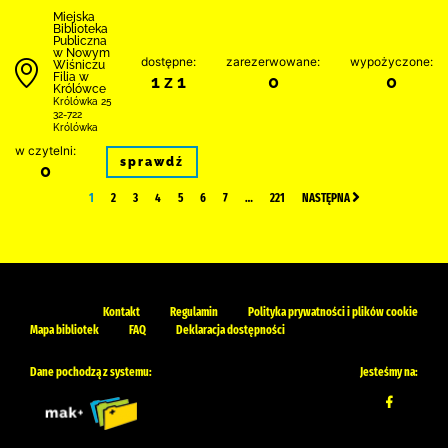
Miejska
Biblioteka
Publiczna
w Nowym
dostępne:
zarezerwowane:
wypożyczone:
Wiśniczu
Filia w
1 z 1
0
0
Królówce
Królówka 25
32-722
Królówka
w czytelni:
sprawdź
0
1
2
3
4
5
6
7
…
221
NASTĘPNA
Kontakt
Regulamin
Polityka prywatności i plików cookie
Mapa bibliotek
FAQ
Deklaracja dostępności
Dane pochodzą z systemu:
Jesteśmy na: