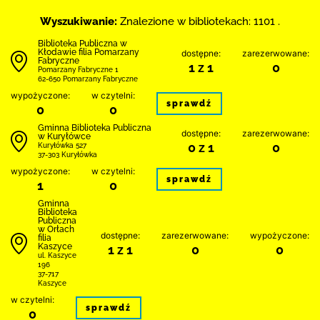
Wyszukiwanie:
Znalezione w bibliotekach: 1101 .
Biblioteka Publiczna w
Kłodawie filia Pomarzany
dostępne:
zarezerwowane:
Fabryczne
1 z 1
0
Pomarzany Fabryczne 1
62-650 Pomarzany Fabryczne
wypożyczone:
w czytelni:
sprawdź
0
0
Gminna Biblioteka Publiczna
dostępne:
zarezerwowane:
w Kuryłówce
0 z 1
0
Kuryłówka 527
37-303 Kuryłówka
wypożyczone:
w czytelni:
sprawdź
1
0
Gminna
Biblioteka
Publiczna
w Orłach
dostępne:
zarezerwowane:
wypożyczone:
filia
Kaszyce
1 z 1
0
0
ul. Kaszyce
196
37-717
Kaszyce
w czytelni:
sprawdź
0