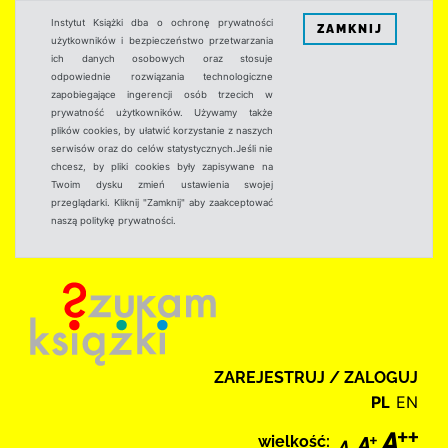
Instytut Książki dba o ochronę prywatności
ZAMKNIJ
użytkowników i bezpieczeństwo przetwarzania
ich danych osobowych oraz stosuje
odpowiednie rozwiązania technologiczne
zapobiegające ingerencji osób trzecich w
prywatność użytkowników. Używamy także
plików cookies, by ułatwić korzystanie z naszych
serwisów oraz do celów statystycznych.Jeśli nie
chcesz, by pliki cookies były zapisywane na
Twoim dysku zmień ustawienia swojej
przeglądarki. Kliknij "Zamknij" aby zaakceptować
naszą politykę prywatności.
ZAREJESTRUJ / ZALOGUJ
PL
EN
wielkość: