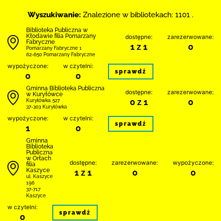
Wyszukiwanie:
Znalezione w bibliotekach: 1101 .
Biblioteka Publiczna w
Kłodawie filia Pomarzany
dostępne:
zarezerwowane:
Fabryczne
1 z 1
0
Pomarzany Fabryczne 1
62-650 Pomarzany Fabryczne
wypożyczone:
w czytelni:
sprawdź
0
0
Gminna Biblioteka Publiczna
dostępne:
zarezerwowane:
w Kuryłówce
0 z 1
0
Kuryłówka 527
37-303 Kuryłówka
wypożyczone:
w czytelni:
sprawdź
1
0
Gminna
Biblioteka
Publiczna
w Orłach
dostępne:
zarezerwowane:
wypożyczone:
filia
Kaszyce
1 z 1
0
0
ul. Kaszyce
196
37-717
Kaszyce
w czytelni:
sprawdź
0