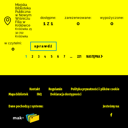
Miejska
Biblioteka
Publiczna
w Nowym
dostępne:
zarezerwowane:
wypożyczone:
Wiśniczu
Filia w
1 z 1
0
0
Królówce
Królówka 25
32-722
Królówka
w czytelni:
sprawdź
0
1
2
3
4
5
6
7
…
221
NASTĘPNA
Kontakt
Regulamin
Polityka prywatności i plików cookie
Mapa bibliotek
FAQ
Deklaracja dostępności
Dane pochodzą z systemu:
Jesteśmy na: