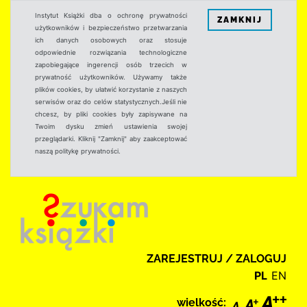
Instytut Książki dba o ochronę prywatności
ZAMKNIJ
użytkowników i bezpieczeństwo przetwarzania
ich danych osobowych oraz stosuje
odpowiednie rozwiązania technologiczne
zapobiegające ingerencji osób trzecich w
prywatność użytkowników. Używamy także
plików cookies, by ułatwić korzystanie z naszych
serwisów oraz do celów statystycznych.Jeśli nie
chcesz, by pliki cookies były zapisywane na
Twoim dysku zmień ustawienia swojej
przeglądarki. Kliknij "Zamknij" aby zaakceptować
naszą politykę prywatności.
ZAREJESTRUJ / ZALOGUJ
PL
EN
wielkość: