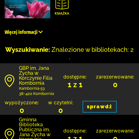
Więcej informacji
Wyszukiwanie:
Znalezione w bibliotekach: 2
.
GBP im. Jana
Zycha w
dostępne:
zarezerwowane:
Korczynie Filia
Kombornia
1 z 1
0
Kambornia 53
38-420 Kombornia
wypożyczone:
w czytelni:
sprawdź
0
0
Gminna
Biblioteka
Publiczna im.
dostępne:
zarezerwowane:
Jana Zycha w
1 z 1
0