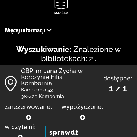
Więcej informacji
Wyszukiwanie:
Znalezione w
bibliotekach: 2 .
GBP im. Jana Zycha w
Korczynie Filia
dostępne:
Kombornia
1 z 1
Kambornia 53
38-420 Kombornia
zarezerwowane:
wypożyczone:
0
0
w czytelni:
sprawdź
0