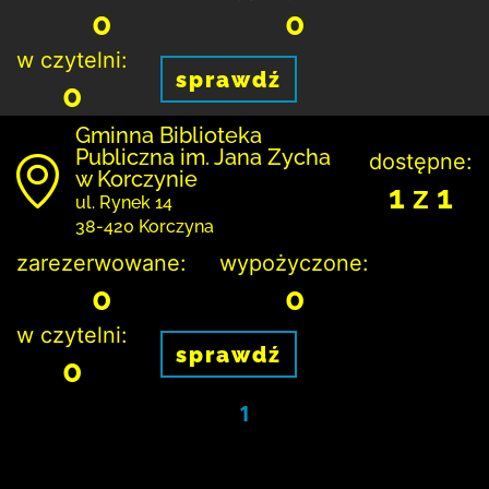
0
0
w czytelni:
sprawdź
0
Gminna Biblioteka
Publiczna im. Jana Zycha
dostępne:
w Korczynie
1 z 1
ul. Rynek 14
38-420 Korczyna
zarezerwowane:
wypożyczone:
0
0
w czytelni:
sprawdź
0
1