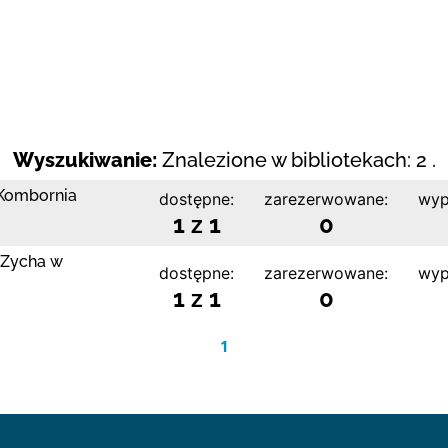
Wyszukiwanie:
Znalezione w bibliotekach: 2 .
 Kombornia
dostępne:
zarezerwowane:
wyp
1 z 1
0
 Zycha w
dostępne:
zarezerwowane:
wyp
1 z 1
0
1