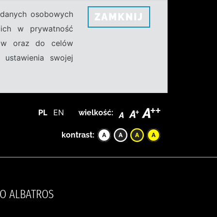
h danych osobowych
ZAMKNIJ
ecich w prywatność
sów oraz do celów
 ustawienia swojej
PL
EN
wielkość:
kontrast:
WO ALBATROS