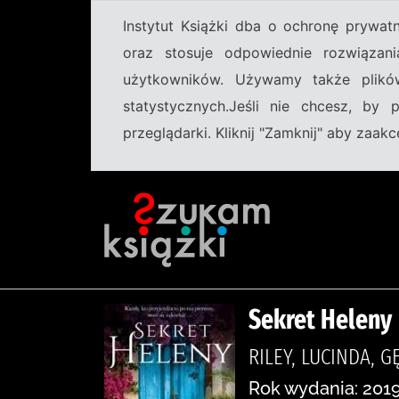
Instytut Książki dba o ochronę prywa
oraz stosuje odpowiednie rozwiązani
użytkowników. Używamy także plikó
statystycznych.Jeśli nie chcesz, by
przeglądarki. Kliknij "Zamknij" aby zaa
Sekret Heleny
RILEY, LUCINDA, 
Rok wydania: 2019