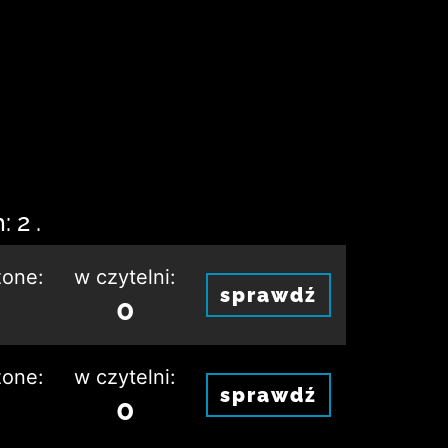
 2 .
one:
w czytelni:
sprawdź
0
one:
w czytelni:
sprawdź
0