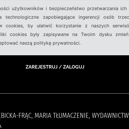
tności użytkowników i bezpieczeństwo przetwarzania ic
a technologiczne zapobiegające ingerencji osób trz
w cookies, by ułatwić korzystanie z naszych serwi
 pliki cookies były zapisywane na Twoim dysku zmień
kceptować naszą politykę prywatności.
ZAREJESTRUJ / ZALOGUJ
GĘBICKA-FRĄC, MARIA TŁUMACZENIE, WYDAWNICT
.