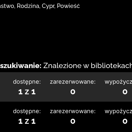
stwo, Rodzina, Cypr, Powieść
szukiwanie:
Znalezione w bibliotekach:
dostępne:
zarezerwowane:
wypożycz
1 z 1
0
0
dostępne:
zarezerwowane:
wypożycz
1 z 1
0
0