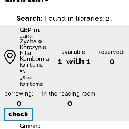
More information
Search:
Found in libraries: 2 .
GBP im.
Jana
Zycha w
Korczynie
available:
reserved:
Filia
Kombornia
1 with 1
0
Kambornia
53
38-420
Kombornia
borrowing:
in the reading room:
0
0
check
Gminna