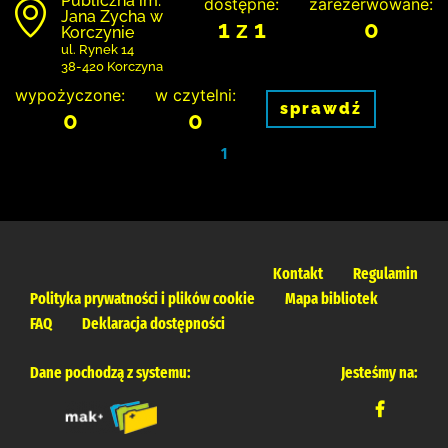
Publiczna im.
dostępne:
zarezerwowane:
Jana Zycha w
1 z 1
0
Korczynie
ul. Rynek 14
38-420 Korczyna
wypożyczone:
w czytelni:
sprawdź
0
0
1
Kontakt
Regulamin
Polityka prywatności i plików cookie
Mapa bibliotek
FAQ
Deklaracja dostępności
Dane pochodzą z systemu:
Jesteśmy na: