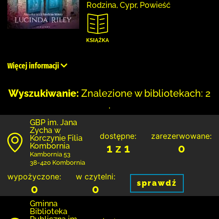
Rodzina, Cypr, Powieść
Więcej informacji
Wyszukiwanie:
Znalezione w bibliotekach: 2
.
GBP im. Jana
Zycha w
dostępne:
zarezerwowane:
Korczynie Filia
Kombornia
1 z 1
0
Kambornia 53
38-420 Kombornia
wypożyczone:
w czytelni:
sprawdź
0
0
Gminna
Biblioteka