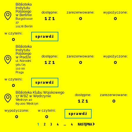
Biblioteka
Instytutu
Polskiego
dostępne:
zarezerwowane:
wypożyczone:
w Berlinie
1 z 1
0
0
Burgstrasse
27
10178 Berlin
w czytelni:
sprawdź
0
Biblioteka
Instytutu
Polskiego
dostępne:
zarezerwowane:
wypożyczone:
w Pradze
1 z 1
0
0
ul. Národní
961/25
110 00
Praga
w czytelni:
sprawdź
0
Biblioteka Klubu Wojskowego
dostępne:
zarezerwowane:
17 WBZ w Wędrzynie
1 z 1
0
Wędrzyn 40
69-200 Wędrzyn
wypożyczone:
w czytelni:
sprawdź
0
0
1
2
3
4
…
4
NASTĘPNA