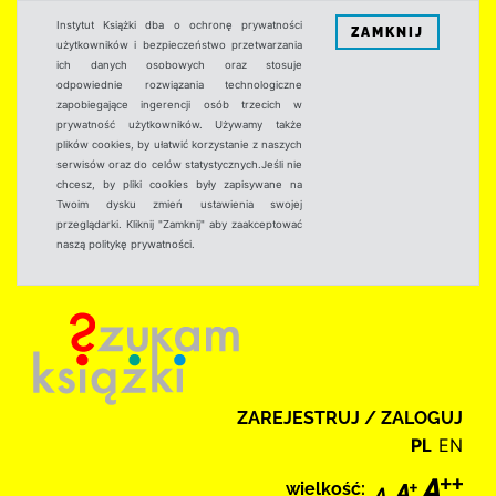
Instytut Książki dba o ochronę prywatności
ZAMKNIJ
użytkowników i bezpieczeństwo przetwarzania
ich danych osobowych oraz stosuje
odpowiednie rozwiązania technologiczne
zapobiegające ingerencji osób trzecich w
prywatność użytkowników. Używamy także
plików cookies, by ułatwić korzystanie z naszych
serwisów oraz do celów statystycznych.Jeśli nie
chcesz, by pliki cookies były zapisywane na
Twoim dysku zmień ustawienia swojej
przeglądarki. Kliknij "Zamknij" aby zaakceptować
naszą politykę prywatności.
ZAREJESTRUJ / ZALOGUJ
PL
EN
wielkość: