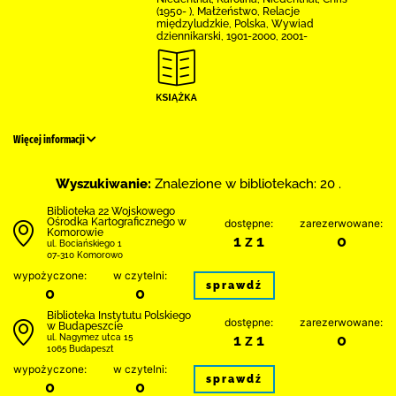
(1950- ), Małżeństwo, Relacje
międzyludzkie, Polska, Wywiad
dziennikarski, 1901-2000, 2001-
Więcej informacji
Wyszukiwanie:
Znalezione w bibliotekach: 20 .
Biblioteka 22 Wojskowego
Ośrodka Kartograficznego w
dostępne:
zarezerwowane:
Komorowie
1 z 1
0
ul. Bociańskiego 1
07-310 Komorowo
wypożyczone:
w czytelni:
sprawdź
0
0
Biblioteka Instytutu Polskiego
dostępne:
zarezerwowane:
w Budapeszcie
1 z 1
0
ul. Nagymez utca 15
1065 Budapeszt
wypożyczone:
w czytelni:
sprawdź
0
0