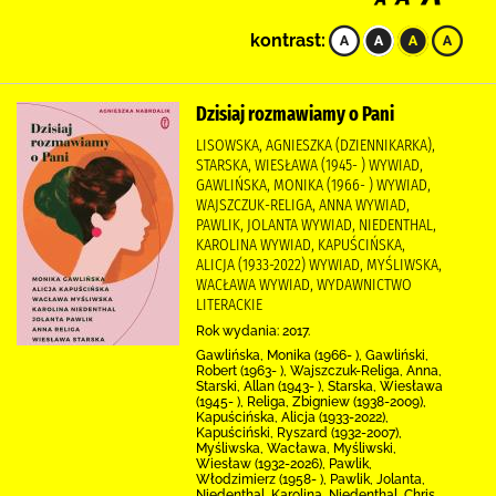
kontrast:
Dzisiaj rozmawiamy o Pani
LISOWSKA, AGNIESZKA (DZIENNIKARKA),
STARSKA, WIESŁAWA (1945- ) WYWIAD,
GAWLIŃSKA, MONIKA (1966- ) WYWIAD,
WAJSZCZUK-RELIGA, ANNA WYWIAD,
PAWLIK, JOLANTA WYWIAD, NIEDENTHAL,
KAROLINA WYWIAD, KAPUŚCIŃSKA,
ALICJA (1933-2022) WYWIAD, MYŚLIWSKA,
WACŁAWA WYWIAD, WYDAWNICTWO
LITERACKIE
Rok wydania: 2017.
Gawlińska, Monika (1966- ), Gawliński,
Robert (1963- ), Wajszczuk-Religa, Anna,
Starski, Allan (1943- ), Starska, Wiesława
(1945- ), Religa, Zbigniew (1938-2009),
Kapuścińska, Alicja (1933-2022),
Kapuściński, Ryszard (1932-2007),
Myśliwska, Wacława, Myśliwski,
Wiesław (1932-2026), Pawlik,
Włodzimierz (1958- ), Pawlik, Jolanta,
Niedenthal, Karolina, Niedenthal, Chris