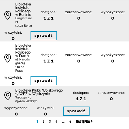
Biblioteka
Instytutu
Polskiego
dostępne:
zarezerwowane:
wypożyczone:
w Berlinie
1 z 1
0
0
Burgstrasse
27
10178 Berlin
w czytelni:
sprawdź
0
Biblioteka
Instytutu
Polskiego
dostępne:
zarezerwowane:
wypożyczone:
w Pradze
1 z 1
0
0
ul. Národní
961/25
110 00
Praga
w czytelni:
sprawdź
0
Biblioteka Klubu Wojskowego
dostępne:
zarezerwowane:
17 WBZ w Wędrzynie
1 z 1
0
Wędrzyn 40
69-200 Wędrzyn
wypożyczone:
w czytelni:
sprawdź
0
0
1
2
3
4
…
4
NASTĘPNA