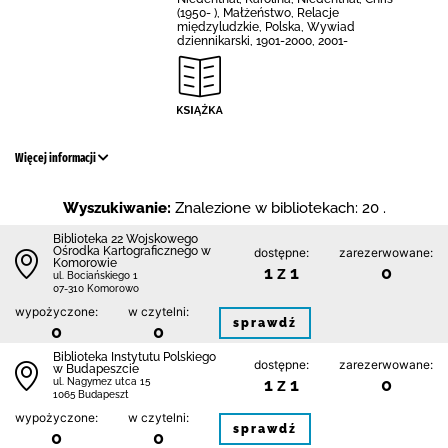
(1950- ), Małżeństwo, Relacje
międzyludzkie, Polska, Wywiad
dziennikarski, 1901-2000, 2001-
Więcej informacji
Wyszukiwanie:
Znalezione w bibliotekach: 20 .
Biblioteka 22 Wojskowego
Ośrodka Kartograficznego w
dostępne:
zarezerwowane:
Komorowie
1 z 1
0
ul. Bociańskiego 1
07-310 Komorowo
wypożyczone:
w czytelni:
sprawdź
0
0
Biblioteka Instytutu Polskiego
dostępne:
zarezerwowane:
w Budapeszcie
1 z 1
0
ul. Nagymez utca 15
1065 Budapeszt
wypożyczone:
w czytelni:
sprawdź
0
0