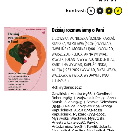
kontrast:
Dzisiaj rozmawiamy o Pani
LISOWSKA, AGNIESZKA (DZIENNIKARKA),
STARSKA, WIESŁAWA (1945- ) WYWIAD,
GAWLIŃSKA, MONIKA (1966- ) WYWIAD,
WAJSZCZUK-RELIGA, ANNA WYWIAD,
PAWLIK, JOLANTA WYWIAD, NIEDENTHAL,
KAROLINA WYWIAD, KAPUŚCIŃSKA,
ALICJA (1933-2022) WYWIAD, MYŚLIWSKA,
WACŁAWA WYWIAD, WYDAWNICTWO
LITERACKIE
Rok wydania: 2017.
Gawlińska, Monika (1966- ), Gawliński,
Robert (1963- ), Wajszczuk-Religa, Anna,
Starski, Allan (1943- ), Starska, Wiesława
(1945- ), Religa, Zbigniew (1938-2009),
Kapuścińska, Alicja (1933-2022),
Kapuściński, Ryszard (1932-2007),
Myśliwska, Wacława, Myśliwski,
Wiesław (1932-2026), Pawlik,
Włodzimierz (1958- ), Pawlik, Jolanta,
Niedenthal, Karolina, Niedenthal, Chris