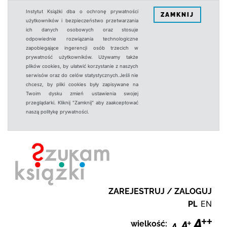
Instytut Książki dba o ochronę prywatności
ZAMKNIJ
użytkowników i bezpieczeństwo przetwarzania
ich danych osobowych oraz stosuje
odpowiednie rozwiązania technologiczne
zapobiegające ingerencji osób trzecich w
prywatność użytkowników. Używamy także
plików cookies, by ułatwić korzystanie z naszych
serwisów oraz do celów statystycznych.Jeśli nie
chcesz, by pliki cookies były zapisywane na
Twoim dysku zmień ustawienia swojej
przeglądarki. Kliknij "Zamknij" aby zaakceptować
naszą politykę prywatności.
ZAREJESTRUJ / ZALOGUJ
PL
EN
wielkość: