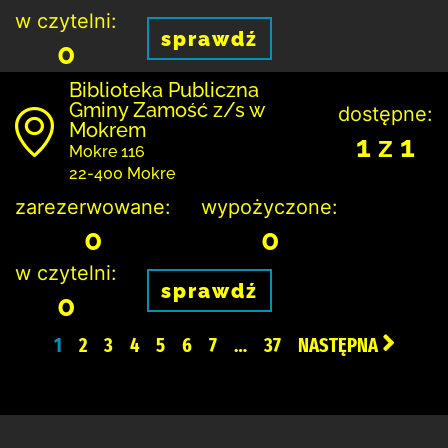
w czytelni:
sprawdź
0
Biblio­teka Publiczna
Gminy Zamość z/s w
dostępne:
Mokrem
1 z 1
Mokre 116
22-400 Mokre
zarezerwowane:
wypożyczone:
0
0
w czytelni:
sprawdź
0
1
2
3
4
5
6
7
…
37
NASTĘPNA