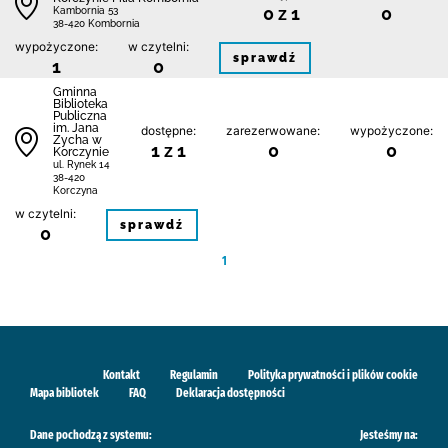
0 z 1
0
Kambornia 53
38-420 Kombornia
wypożyczone:
w czytelni:
sprawdź
1
0
Gminna
Biblioteka
Publiczna
im. Jana
dostępne:
zarezerwowane:
wypożyczone:
Zycha w
1 z 1
0
0
Korczynie
ul. Rynek 14
38-420
Korczyna
w czytelni:
sprawdź
0
1
Kontakt
Regulamin
Polityka prywatności i plików cookie
Mapa bibliotek
FAQ
Deklaracja dostępności
Dane pochodzą z systemu:
Jesteśmy na: