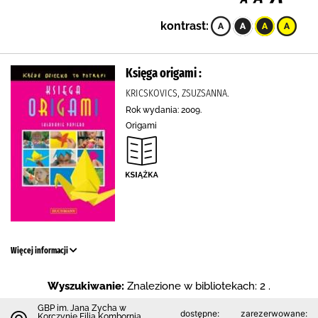
kontrast:
Księga origami :
KRICSKOVICS, ZSUZSANNA.
Rok wydania: 2009.
Origami
Więcej informacji
Wyszukiwanie:
Znalezione w bibliotekach: 2 .
GBP im. Jana Zycha w
dostępne:
zarezerwowane:
Korczynie Filia Kombornia