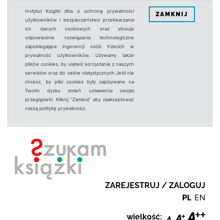
Instytut Książki dba o ochronę prywatności
ZAMKNIJ
użytkowników i bezpieczeństwo przetwarzania
ich danych osobowych oraz stosuje
odpowiednie rozwiązania technologiczne
zapobiegające ingerencji osób trzecich w
prywatność użytkowników. Używamy także
plików cookies, by ułatwić korzystanie z naszych
serwisów oraz do celów statystycznych.Jeśli nie
chcesz, by pliki cookies były zapisywane na
Twoim dysku zmień ustawienia swojej
przeglądarki. Kliknij "Zamknij" aby zaakceptować
naszą politykę prywatności.
ZAREJESTRUJ / ZALOGUJ
PL
EN
wielkość: