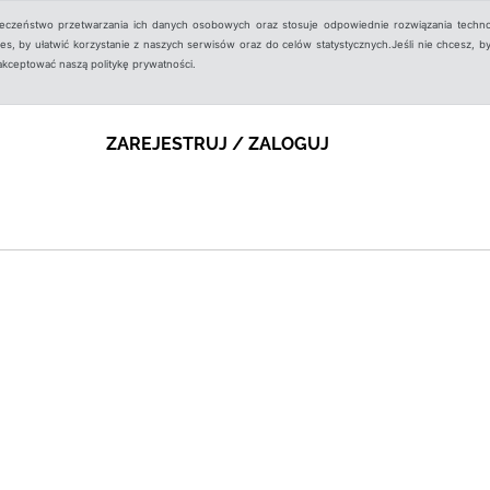
ieczeństwo przetwarzania ich danych osobowych oraz stosuje odpowiednie rozwiązania techno
, by ułatwić korzystanie z naszych serwisów oraz do celów statystycznych.Jeśli nie chcesz, by
aakceptować naszą politykę prywatności.
ZAREJESTRUJ / ZALOGUJ