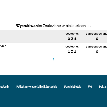
Wyszukiwanie:
Znalezione w bibliotekach: 2 .
dostępne:
zarezerwowane
0 z 1
0
zynie
dostępne:
zarezerwowane
1 z 1
0
1
egulamin
Polityka prywatności i plików cookie
Mapa bibliotek
FAQ
Deklar