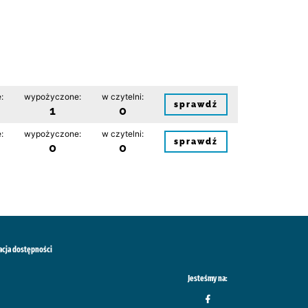
:
wypożyczone:
w czytelni:
sprawdź
1
0
:
wypożyczone:
w czytelni:
sprawdź
0
0
acja dostępności
Jesteśmy na: