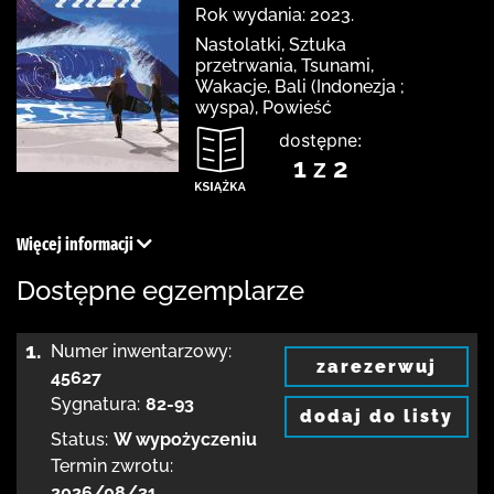
Rok wydania: 2023.
Nastolatki, Sztuka
przetrwania, Tsunami,
Wakacje, Bali (Indonezja ;
wyspa), Powieść
dostępne:
1 z 2
Więcej informacji
Dostępne egzemplarze
1.
Numer inwentarzowy:
zarezerwuj
45627
Sygnatura:
82-93
dodaj do listy
Status:
W wypożyczeniu
Termin zwrotu:
2026/08/31