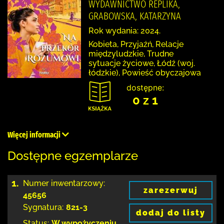
WYDAWNICTWO REPLIKA,
GRABOWSKA, KATARZYNA
Rok wydania: 2024.
Kobieta, Przyjaźń, Relacje
międzyludzkie, Trudne
sytuacje życiowe, Łódź (woj.
łódzkie), Powieść obyczajowa
dostępne:
0 z 1
Więcej informacji
Dostępne egzemplarze
1.
Numer inwentarzowy:
zarezerwuj
45656
Sygnatura:
821-3
dodaj do listy
Status:
W wypożyczeniu