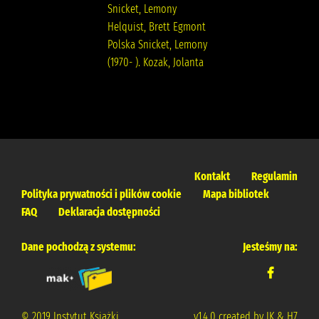
Snicket, Lemony
Helquist, Brett Egmont
Polska Snicket, Lemony
(1970- ). Kozak, Jolanta
Kontakt
Regulamin
Polityka prywatności i plików cookie
Mapa bibliotek
FAQ
Deklaracja dostępności
Dane pochodzą z systemu:
Jesteśmy na:
© 2019 Instytut Książki
v.1.4.0 created by IK & H7