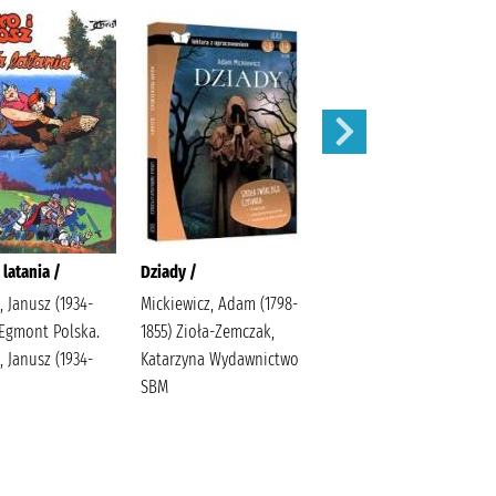
 latania /
Dziady /
Karolcia /
, Janusz (1934-
Mickiewicz, Adam (1798-
Krüger, Maria Bielińska,
 Egmont Polska.
1855) Zioła-Zemczak,
Halina (1909-1989).
, Janusz (1934-
Katarzyna Wydawnictwo
SBM