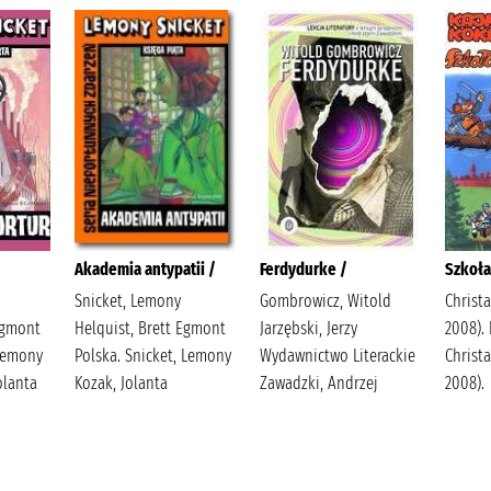
Akademia antypatii /
Ferdydurke /
Szkoła
Snicket, Lemony
Gombrowicz, Witold
Christa
Egmont
Helquist, Brett Egmont
Jarzębski, Jerzy
2008).
 Lemony
Polska. Snicket, Lemony
Wydawnictwo Literackie
Christa
Jolanta
Kozak, Jolanta
Zawadzki, Andrzej
2008).