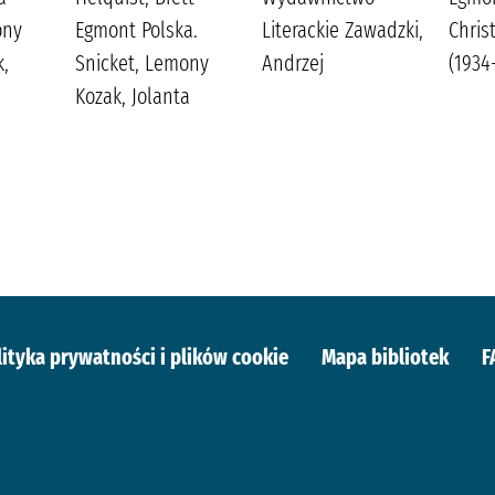
ony
Egmont Polska.
Literackie Zawadzki,
Chris
k,
Snicket, Lemony
Andrzej
(1934
Kozak, Jolanta
lityka prywatności i plików cookie
Mapa bibliotek
F