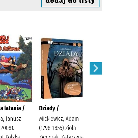
dodaj do listy
a latania /
Dziady /
Karolcia /
ta, Janusz
Mickiewicz, Adam
Krüger, Maria
-2008).
(1798-1855) Zioła-
Bielińska, Halina
t Polska.
Zemczak, Katarzyna
(1909-1989).