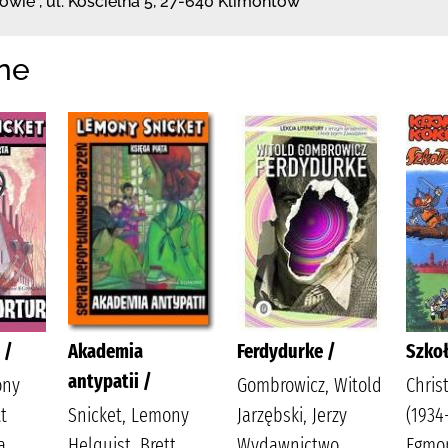
towie
,
ul. Kościelna 5
,
27-640 Klimontów
ne
 /
Akademia
Ferdydurke /
Szkoł
antypatii /
ony
Gombrowicz, Witold
Chris
t
Snicket, Lemony
Jarzębski, Jerzy
(1934
a
Helquist, Brett
Wydawnictwo
Egmon