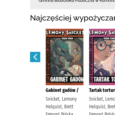
Gminna Biblioteka Publiczna w Klimon
Najczęściej wypożycza
Sen nocy letniej /
Gabinet gadów /
Tartak tortur
Snicket, Lemony
Snicket, Lem
Helquist, Brett
Helquist, Bret
Egmont Polska
Egmont Polsk