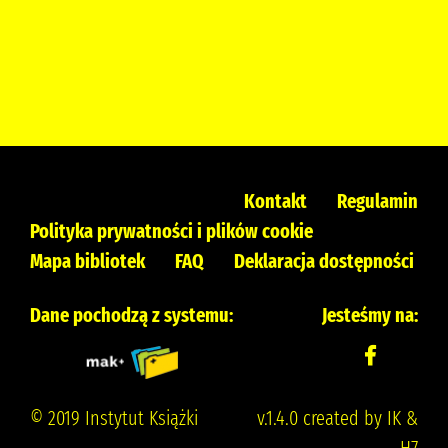
Kontakt
Regulamin
Polityka prywatności i plików cookie
Mapa bibliotek
FAQ
Deklaracja dostępności
Dane pochodzą z systemu:
Jesteśmy na:
© 2019 Instytut Książki
v.1.4.0 created by IK &
H7