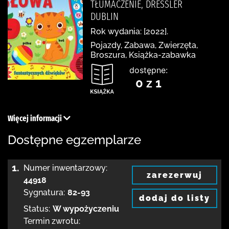
TŁUMACZENIE, DRESSLER
DUBLIN
Rok wydania: [2022].
Pojazdy, Zabawa, Zwierzęta,
Broszura, Książka-zabawka
dostępne:
0 z 1
Więcej informacji
Dostępne egzemplarze
1.
Numer inwentarzowy:
zarezerwuj
44918
Sygnatura:
82-93
dodaj do listy
Status:
W wypożyczeniu
Termin zwrotu: