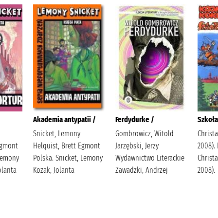
Akademia antypatii /
Ferdydurke /
Szkoła
Snicket, Lemony
Gombrowicz, Witold
Christa
Egmont
Helquist, Brett Egmont
Jarzębski, Jerzy
2008).
 Lemony
Polska. Snicket, Lemony
Wydawnictwo Literackie
Christa
Jolanta
Kozak, Jolanta
Zawadzki, Andrzej
2008).