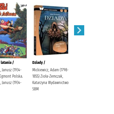
 latania /
Dziady /
Karolcia /
, Janusz (1934-
Mickiewicz, Adam (1798-
Krüger, Maria Bielińska,
 Egmont Polska.
1855) Zioła-Zemczak,
Halina (1909-1989).
, Janusz (1934-
Katarzyna Wydawnictwo
SBM