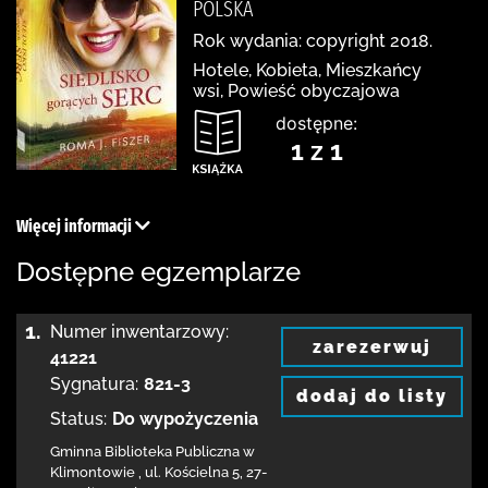
POLSKA
Rok wydania: copyright 2018.
Hotele, Kobieta, Mieszkańcy
wsi, Powieść obyczajowa
dostępne:
1 z 1
Więcej informacji
Dostępne egzemplarze
1.
Numer inwentarzowy:
zarezerwuj
41221
Sygnatura:
821-3
dodaj do listy
Status:
Do wypożyczenia
Gminna Biblioteka Publiczna w
Klimontowie
,
ul. Kościelna 5
,
27-