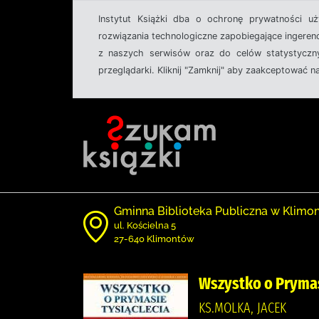
Instytut Książki dba o ochronę prywatności u
rozwiązania technologiczne zapobiegające ingeren
z naszych serwisów oraz do celów statystyczny
przeglądarki. Kliknij "Zamknij" aby zaakceptować n
Gminna Biblioteka Publiczna w Klimo
ul. Kościelna 5
27-640 Klimontów
Wszystko o Prymas
KS.MOLKA, JACEK