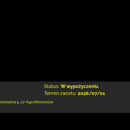
Status:
W wypożyczeniu
Termin zwrotu:
2026/07/01
 Kościelna 5
,
27-640 Klimontów