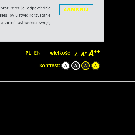
oraz stosuje odpowiednie
ZAMKNIJ
ies, by ułatwić korzystanie
u zmień ustawienia swojej
PL
EN
wielkość:
kontrast: