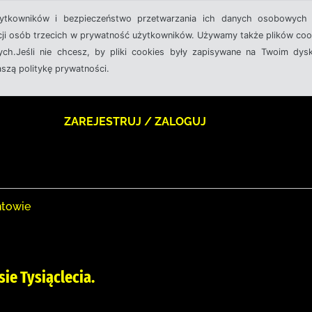
żytkowników i bezpieczeństwo przetwarzania ich danych osobowych 
cji osób trzecich w prywatność użytkowników. Używamy także plików cook
ch.Jeśli nie chcesz, by pliki cookies były zapisywane na Twoim dysk
aszą politykę prywatności.
ZAREJESTRUJ / ZALOGUJ
ntowie
ie Tysiąclecia.