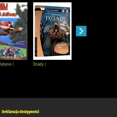
latania /
Dziady /
Karolcia /
Deklaracja dostępności