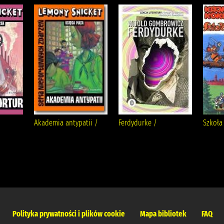
Akademia antypatii /
Ferdydurke /
Szkoła 
Polityka prywatności i plików cookie
Mapa bibliotek
FAQ