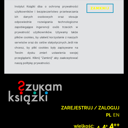
Instytut Książki dba o ochronę prywatności
ZAMKNIJ
użytkowników i bezpieczeństwo przetwarzania
ich danych osobowych oraz stosuje
odpowiednie rozwiązania technologiczne
zapobiegające ingerencji osób trzecich w
prywatność użytkowników. Używamy także
plików cookies, by ułatwić korzystanie z naszych
serwisów oraz do celów statystycznych.Jeśli nie
chcesz, by pliki cookies były zapisywane na
Twoim dysku zmień ustawienia swojej
przeglądarki. Kliknij "Zamknij" aby zaakceptować
naszą politykę prywatności.
ZAREJESTRUJ / ZALOGUJ
PL
EN
wielkość: