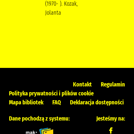
(1970- ). Kozak,
Jolanta
Kontakt
Regulamin
Polityka prywatności i plików cookie
Mapa bibliotek
FAQ
Deklaracja dostępności
Dane pochodzą z systemu:
Jesteśmy na: