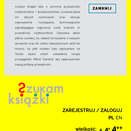
Instytut Książki dba o ochronę prywatności
ZAMKNIJ
użytkowników i bezpieczeństwo przetwarzania
ich danych osobowych oraz stosuje
odpowiednie rozwiązania technologiczne
zapobiegające ingerencji osób trzecich w
prywatność użytkowników. Używamy także
plików cookies, by ułatwić korzystanie z naszych
serwisów oraz do celów statystycznych.Jeśli nie
chcesz, by pliki cookies były zapisywane na
Twoim dysku zmień ustawienia swojej
przeglądarki. Kliknij "Zamknij" aby zaakceptować
naszą politykę prywatności.
ZAREJESTRUJ / ZALOGUJ
PL
EN
wielkość: