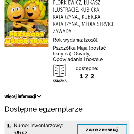
FLORKIEWICZ, ŁUKASZ
ILUSTRACJE, KUBICKA,
KATARZYNA., KUBICKA,
KATARZYNA., MEDIA SERVICE
ZAWADA
Rok wydania: [2018].
Pszczółka Maja (postać
fikcyjna), Owady,
Opowiadania i nowele
dostępne:
1 z 2
Więcej informacji
Dostępne egzemplarze
1.
Numer inwentarzowy:
zarezerwuj
38157