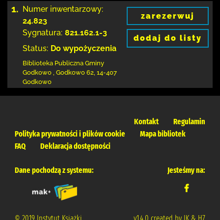
1.
Numer inwentarzowy:
zarezerwuj
24.823
Sygnatura:
821.162.1-3
dodaj do listy
Status:
Do wypożyczenia
Biblioteka Publiczna Gminy
Godkowo
,
Godkowo 62
,
14-407
Godkowo
Kontakt
Regulamin
Polityka prywatności i plików cookie
Mapa bibliotek
FAQ
Deklaracja dostępności
Dane pochodzą z systemu:
Jesteśmy na:
© 2019 Instytut Książki
v.1.4.0 created by IK & H7