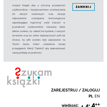
Instytut Książki dba o ochronę prywatności
ZAMKNIJ
użytkowników i bezpieczeństwo przetwarzania
ich danych osobowych oraz stosuje
odpowiednie rozwiązania technologiczne
zapobiegające ingerencji osób trzecich w
prywatność użytkowników. Używamy także
plików cookies, by ułatwić korzystanie z naszych
serwisów oraz do celów statystycznych.Jeśli nie
chcesz, by pliki cookies były zapisywane na
Twoim dysku zmień ustawienia swojej
przeglądarki. Kliknij "Zamknij" aby zaakceptować
naszą politykę prywatności.
ZAREJESTRUJ / ZALOGUJ
PL
EN
wielkość: