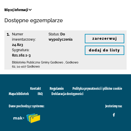
Więcej informacji
Dostępne egzemplarze
1.
Numer
Status:
Do
zarezerwuj
inwentarzowy:
wypożyczenia
24.823
Sygnatura:
dodaj do listy
821.162.1-3
Biblioteka Publiczna Gminy Godkowo
,
Godkowo
62
,
14-407 Godkowo
Kontakt
Regulamin
Polityka prywatności i plików cookie
Mapa bibliotek
FAQ
Deklaracja dostępności
Dane pochodzą z systemu:
Jesteśmy na: