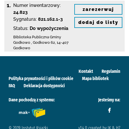
1.
Numer inwentarzowy:
zarezerwuj
24.823
Sygnatura:
821.162.1-3
dodaj do listy
Status:
Do wypożyczenia
Biblioteka Publiczna Gminy
Godkowo
,
Godkowo 62
,
14-407
Godkowo
Kontakt
Regulamin
Polityka prywatności i plików cookie
Mapa bibliotek
FAQ
Deklaracja dostępności
Dane pochodzą z systemu:
Jesteśmy na:
© 2019 Instytut Książki
v.1.4.0 created by IK & H7