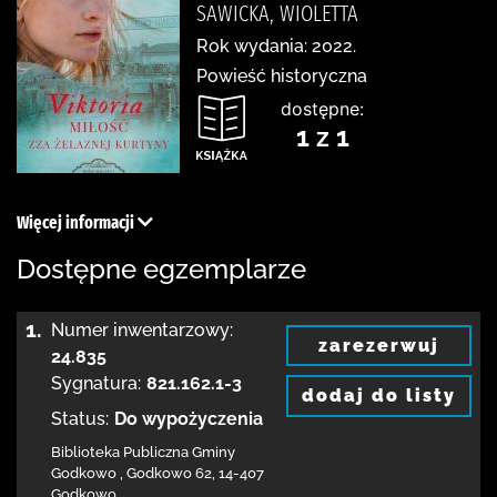
SAWICKA, WIOLETTA
Rok wydania: 2022.
Powieść historyczna
dostępne:
1 z 1
Więcej informacji
Dostępne egzemplarze
1.
Numer inwentarzowy:
zarezerwuj
24.835
Sygnatura:
821.162.1-3
dodaj do listy
Status:
Do wypożyczenia
Biblioteka Publiczna Gminy
Godkowo
,
Godkowo 62
,
14-407
Godkowo