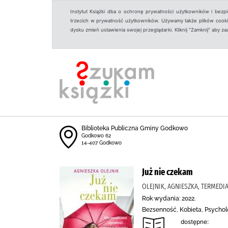
Instytut Książki dba o ochronę prywatności użytkowników i bezp
trzecich w prywatność użytkowników. Używamy także plików cookies
dysku zmień ustawienia swojej przeglądarki. Kliknij "Zamknij" aby z
Biblioteka Publiczna Gminy Godkowo
Godkowo 62
14-407 Godkowo
Już nie czekam
OLEJNIK, AGNIESZKA, TERMEDI
Rok wydania: 2022.
Bezsenność, Kobieta, Psychol
dostępne: