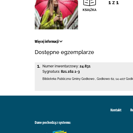
1 z 1
Więcej informacji
Dostępne egzemplarze
1.
Numer inwentarzowy:
24.831
Sygnatura:
821.162.1-3
Biblioteka Publiczna Gminy Godkowo
,
Godkowo 62
,
14-407 God
Kontakt
R
Dane pochodzą z systemu: