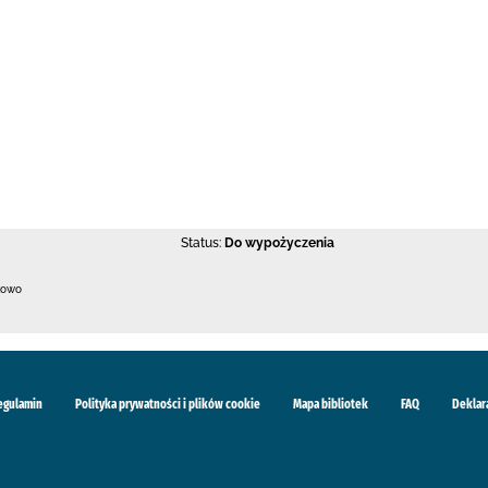
Status:
Do wypożyczenia
kowo
egulamin
Polityka prywatności i plików cookie
Mapa bibliotek
FAQ
Deklar