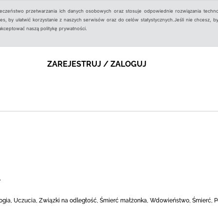
ieczeństwo przetwarzania ich danych osobowych oraz stosuje odpowiednie rozwiązania techno
, by ułatwić korzystanie z naszych serwisów oraz do celów statystycznych.Jeśli nie chcesz, by
aakceptować naszą politykę prywatności.
ZAREJESTRUJ / ZALOGUJ
A
ogia, Uczucia, Związki na odległość, Śmierć małżonka, Wdowieństwo, Śmierć, P