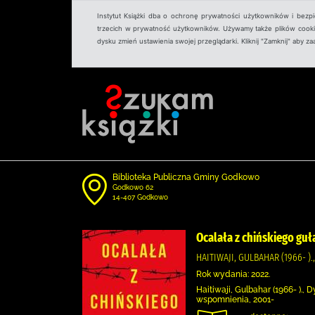
Instytut Książki dba o ochronę prywatności użytkowników i bezp
trzecich w prywatność użytkowników. Używamy także plików cookies
dysku zmień ustawienia swojej przeglądarki. Kliknij "Zamknij" aby z
Biblioteka Publiczna Gminy Godkowo
Godkowo 62
14-407 Godkowo
Ocalała z chińskiego guł
HAITIWAJI, GULBAHAR (1966- 
Rok wydania: 2022.
Haitiwaji, Gulbahar (1966- ).
wspomnienia, 2001-