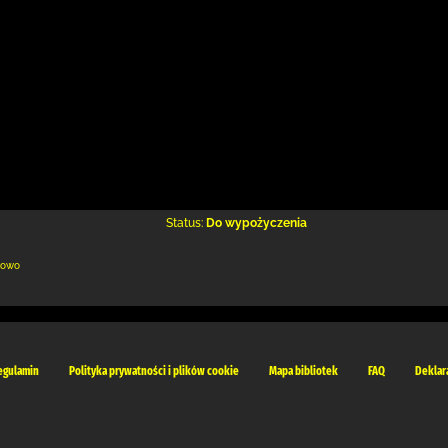
Status:
Do wypożyczenia
kowo
egulamin
Polityka prywatności i plików cookie
Mapa bibliotek
FAQ
Deklar