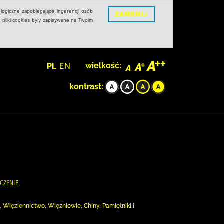
logiczne zapobiegające ingerencji osób
ZAMKNIJ
 pliki cookies były zapisywane na Twoim
PL
EN
wielkość:
kontrast:
ACZENIE
, Więziennictwo, Więźniowie, Chiny, Pamiętniki i