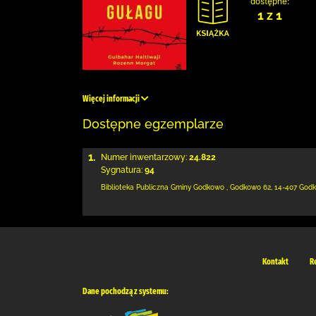
dostępne:
1 z 1
Więcej informacji
Dostępne egzemplarze
1.
Numer inwentarzowy:
24.822
Sygnatura:
94
Biblioteka Publiczna Gminy Godkowo
,
Godkowo 62
,
14-407 God
Kontakt
R
Dane pochodzą z systemu: