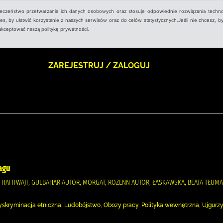
ieczeństwo przetwarzania ich danych osobowych oraz stosuje odpowiednie rozwiązania techno
, by ułatwić korzystanie z naszych serwisów oraz do celów statystycznych.Jeśli nie chcesz, by
aakceptować naszą politykę prywatności.
ZAREJESTRUJ / ZALOGUJ
agu
)., HAITIWAJI, GULBAHAR AUTOR, MORGAT, ROZENN AUTOR, ŁASKAWSKA, BEATA TŁUM
, Dyskryminacja etniczna, Ludobójstwo, Obozy pracy, Polityka wewnętrzna, Ujgurzy