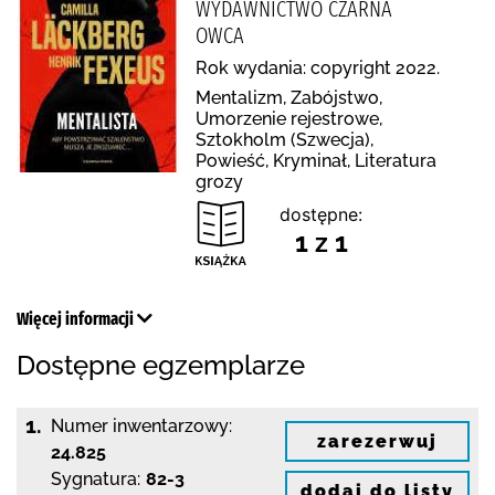
WYDAWNICTWO CZARNA
OWCA
Rok wydania: copyright 2022.
Mentalizm, Zabójstwo,
Umorzenie rejestrowe,
Sztokholm (Szwecja),
Powieść, Kryminał, Literatura
grozy
dostępne:
1 z 1
Więcej informacji
Dostępne egzemplarze
1.
Numer inwentarzowy:
zarezerwuj
24.825
Sygnatura:
82-3
dodaj do listy