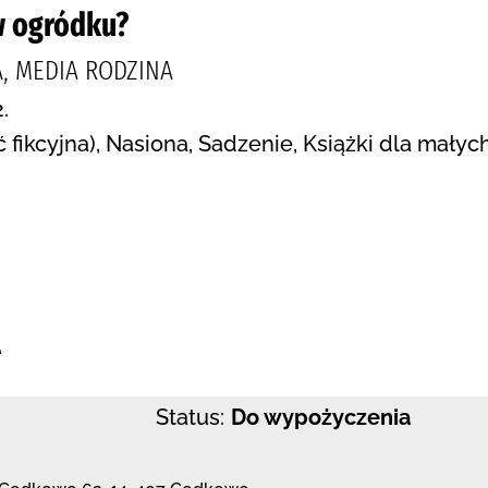
w ogródku?
A, MEDIA RODZINA
.
ć fikcyjna), Nasiona, Sadzenie, Książki dla mały
:
e
Status:
Do wypożyczenia