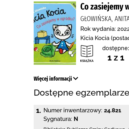
Co zasiejemy 
GŁOWIŃSKA, ANIT
Rok wydania: 2022
Kicia Kocia (posta
dostępne
1 z 1
Więcej informacji
Dostępne egzemplarz
1.
Numer inwentarzowy:
24.821
Sygnatura:
N