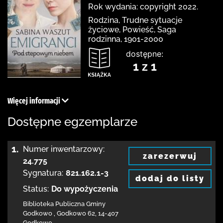
Rok wydania: copyright 2022.
Rodzina, Trudne sytuacje
życiowe, Powieść, Saga
rodzinna, 1901-2000
dostępne:
1 z 1
Więcej informacji
Dostępne egzemplarze
1.
Numer inwentarzowy:
zarezerwuj
24.775
Sygnatura:
821.162.1-3
dodaj do listy
Status:
Do wypożyczenia
Biblioteka Publiczna Gminy
Godkowo
,
Godkowo 62
,
14-407
Godkowo