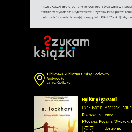
Instytut Książki dba o ochronę prywatności użytkowników i bezp
trzecich w prywatność użytkowników. Używamy także plików cookies
dysku zmień ustawienia swojej przeglądarki. Kliknij "Zamknij" aby z
Biblioteka Publiczna Gminy Godkowo
Godkowo 62
14-407 Godkowo
Byliśmy łgarzami
LOCKHART, E., MAĆCZAK, JANU
Rok wydania: 2022.
Młodzież, Rodzina, Wypadki, 
dostępne: