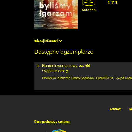
1 z 1
Więcej informacji
Dostępne egzemplarze
1.
Numer inwentarzowy:
24.766
Sygnatura:
82-3
Biblioteka Publiczna Gminy Godkowo
,
Godkowo 62
,
14-407 God
Kontakt
R
Dane pochodzą z systemu: