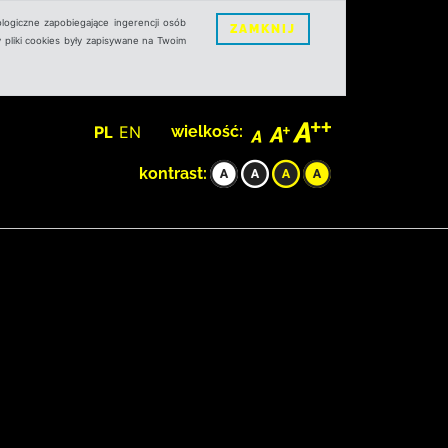
logiczne zapobiegające ingerencji osób
ZAMKNIJ
 pliki cookies były zapisywane na Twoim
PL
EN
wielkość:
kontrast: