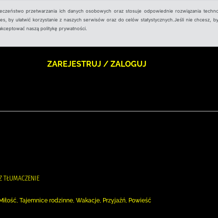
ieczeństwo przetwarzania ich danych osobowych oraz stosuje odpowiednie rozwiązania techno
, by ułatwić korzystanie z naszych serwisów oraz do celów statystycznych.Jeśli nie chcesz, by
aakceptować naszą politykę prywatności.
ZAREJESTRUJ / ZALOGUJ
SZ TŁUMACZENIE
Miłość, Tajemnice rodzinne, Wakacje, Przyjaźń, Powieść