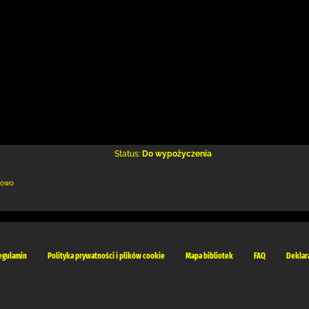
Status:
Do wypożyczenia
kowo
egulamin
Polityka prywatności i plików cookie
Mapa bibliotek
FAQ
Deklar