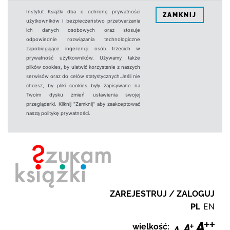
Instytut Książki dba o ochronę prywatności
ZAMKNIJ
użytkowników i bezpieczeństwo przetwarzania
ich danych osobowych oraz stosuje
odpowiednie rozwiązania technologiczne
zapobiegające ingerencji osób trzecich w
prywatność użytkowników. Używamy także
plików cookies, by ułatwić korzystanie z naszych
serwisów oraz do celów statystycznych.Jeśli nie
chcesz, by pliki cookies były zapisywane na
Twoim dysku zmień ustawienia swojej
przeglądarki. Kliknij "Zamknij" aby zaakceptować
naszą politykę prywatności.
ZAREJESTRUJ / ZALOGUJ
PL
EN
wielkość: