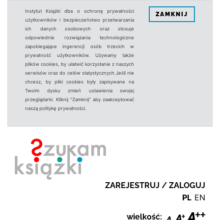
Instytut Książki dba o ochronę prywatności
ZAMKNIJ
użytkowników i bezpieczeństwo przetwarzania
ich danych osobowych oraz stosuje
odpowiednie rozwiązania technologiczne
zapobiegające ingerencji osób trzecich w
prywatność użytkowników. Używamy także
plików cookies, by ułatwić korzystanie z naszych
serwisów oraz do celów statystycznych.Jeśli nie
chcesz, by pliki cookies były zapisywane na
Twoim dysku zmień ustawienia swojej
przeglądarki. Kliknij "Zamknij" aby zaakceptować
naszą politykę prywatności.
ZAREJESTRUJ / ZALOGUJ
PL
EN
wielkość: