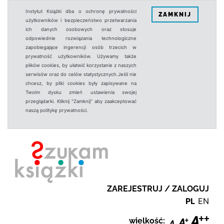
Instytut Książki dba o ochronę prywatności
ZAMKNIJ
użytkowników i bezpieczeństwo przetwarzania
ich danych osobowych oraz stosuje
odpowiednie rozwiązania technologiczne
zapobiegające ingerencji osób trzecich w
prywatność użytkowników. Używamy także
plików cookies, by ułatwić korzystanie z naszych
serwisów oraz do celów statystycznych.Jeśli nie
chcesz, by pliki cookies były zapisywane na
Twoim dysku zmień ustawienia swojej
przeglądarki. Kliknij "Zamknij" aby zaakceptować
naszą politykę prywatności.
ZAREJESTRUJ / ZALOGUJ
PL
EN
wielkość: