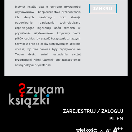
Instytut Książki dba o ochronę prywatności
ZAMKNIJ
użytkowników i bezpieczeństwo przetwarzania
ich danych osobowych oraz stosuje
odpowiednie rozwiązania technologiczne
zapobiegające ingerencji osób trzecich w
prywatność użytkowników. Używamy także
plików cookies, by ułatwić korzystanie z naszych
serwisów oraz do celów statystycznych.Jeśli nie
chcesz, by pliki cookies były zapisywane na
Twoim dysku zmień ustawienia swojej
przeglądarki. Kliknij "Zamknij" aby zaakceptować
naszą politykę prywatności.
ZAREJESTRUJ / ZALOGUJ
PL
EN
wielkość: