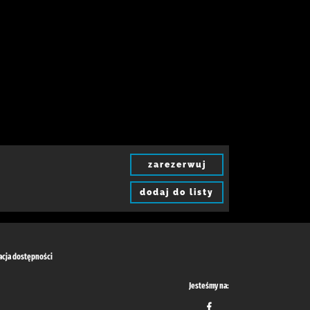
zarezerwuj
dodaj do listy
acja dostępności
Jesteśmy na: