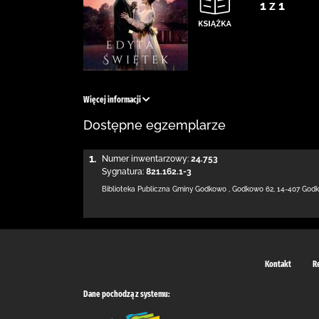
1 z 1
Więcej informacji
Dostępne egzemplarze
1.
Numer inwentarzowy:
24.753
Sygnatura:
821.162.1-3
Biblioteka Publiczna Gminy Godkowo
,
Godkowo 62
,
14-407 God
Kontakt
R
Dane pochodzą z systemu: