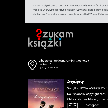
Instytut Książki dba o ochronę prywatności użytkowników i bezp
trzecich w prywatność użytkowników. Używamy także plików cookies
dysku zmień ustawienia swojej przeglądarki. Kliknij "Zamknij" aby z
Biblioteka Publiczna Gminy Godkowo
Godkowo 62
14-407 Godkowo
Zwycięscy
ŚWIĘTEK, EDYTA, AGENCJA W
Rok wydania: copyright 2021.
Chłopi, Klątwa, Miłość, Szlach
dostępne: