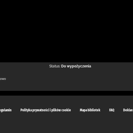
Status:
Do wypożyczenia
kowo
egulamin
Polityka prywatności i plików cookie
Mapa bibliotek
FAQ
Deklar