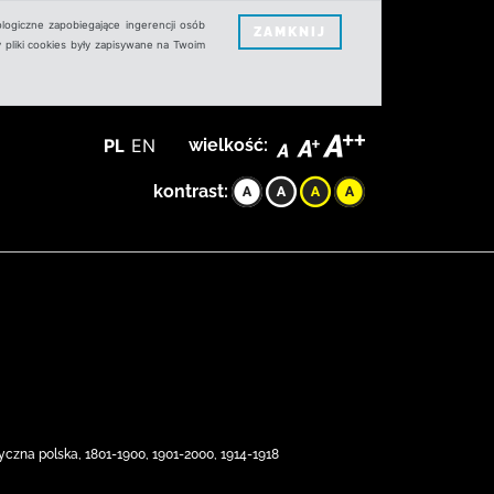
logiczne zapobiegające ingerencji osób
ZAMKNIJ
 pliki cookies były zapisywane na Twoim
PL
EN
wielkość:
kontrast:
ryczna polska, 1801-1900, 1901-2000, 1914-1918