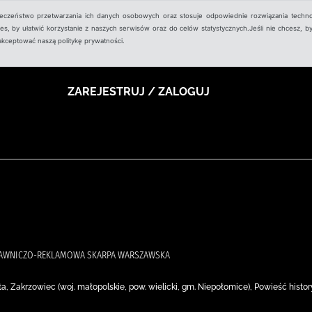
ieczeństwo przetwarzania ich danych osobowych oraz stosuje odpowiednie rozwiązania techno
, by ułatwić korzystanie z naszych serwisów oraz do celów statystycznych.Jeśli nie chcesz, by
aakceptować naszą politykę prywatności.
ZAREJESTRUJ / ZALOGUJ
YDAWNICZO-REKLAMOWA SKARPA WARSZAWSKA
ta, Zakrzowiec (woj. małopolskie, pow. wielicki, gm. Niepołomice), Powieść histo