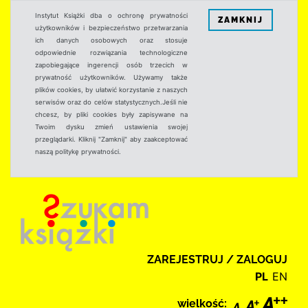
Instytut Książki dba o ochronę prywatności
ZAMKNIJ
użytkowników i bezpieczeństwo przetwarzania
ich danych osobowych oraz stosuje
odpowiednie rozwiązania technologiczne
zapobiegające ingerencji osób trzecich w
prywatność użytkowników. Używamy także
plików cookies, by ułatwić korzystanie z naszych
serwisów oraz do celów statystycznych.Jeśli nie
chcesz, by pliki cookies były zapisywane na
Twoim dysku zmień ustawienia swojej
przeglądarki. Kliknij "Zamknij" aby zaakceptować
naszą politykę prywatności.
ZAREJESTRUJ / ZALOGUJ
PL
EN
wielkość: