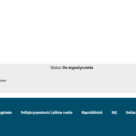
Status:
Do wypożyczenia
kowo
egulamin
Polityka prywatności i plików cookie
Mapa bibliotek
FAQ
Deklar