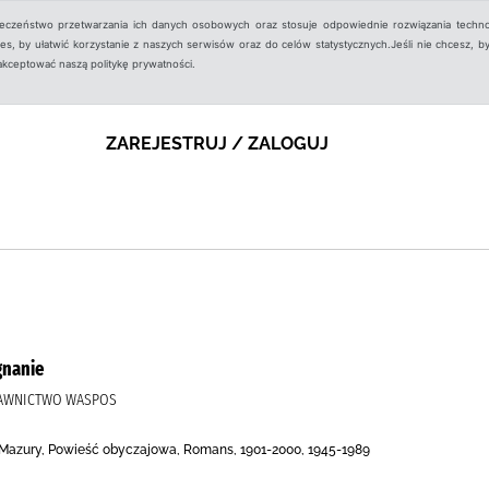
ieczeństwo przetwarzania ich danych osobowych oraz stosuje odpowiednie rozwiązania techno
, by ułatwić korzystanie z naszych serwisów oraz do celów statystycznych.Jeśli nie chcesz, by
aakceptować naszą politykę prywatności.
ZAREJESTRUJ / ZALOGUJ
gnanie
DAWNICTWO WASPOS
 Mazury, Powieść obyczajowa, Romans, 1901-2000, 1945-1989