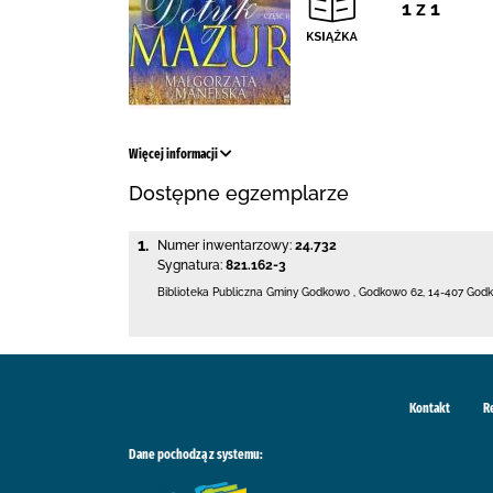
1 z 1
Więcej informacji
Dostępne egzemplarze
1.
Numer inwentarzowy:
24.732
Sygnatura:
821.162-3
Biblioteka Publiczna Gminy Godkowo
,
Godkowo 62
,
14-407 God
Kontakt
R
Dane pochodzą z systemu: