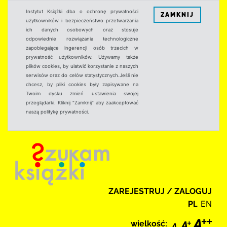
Instytut Książki dba o ochronę prywatności
ZAMKNIJ
użytkowników i bezpieczeństwo przetwarzania
ich danych osobowych oraz stosuje
odpowiednie rozwiązania technologiczne
zapobiegające ingerencji osób trzecich w
prywatność użytkowników. Używamy także
plików cookies, by ułatwić korzystanie z naszych
serwisów oraz do celów statystycznych.Jeśli nie
chcesz, by pliki cookies były zapisywane na
Twoim dysku zmień ustawienia swojej
przeglądarki. Kliknij "Zamknij" aby zaakceptować
naszą politykę prywatności.
ZAREJESTRUJ / ZALOGUJ
PL
EN
wielkość: