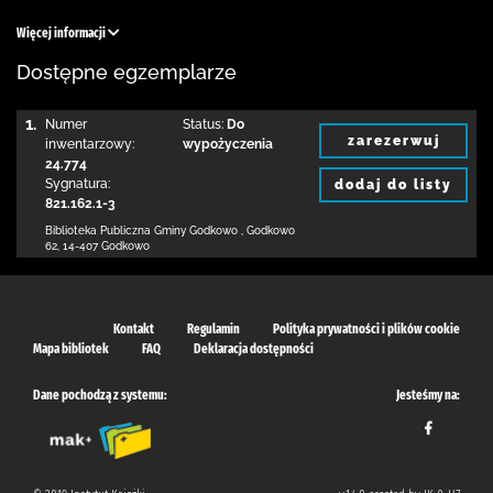
Więcej informacji
Dostępne egzemplarze
1.
Numer
Status:
Do
zarezerwuj
inwentarzowy:
wypożyczenia
24.774
Sygnatura:
dodaj do listy
821.162.1-3
Biblioteka Publiczna Gminy Godkowo
,
Godkowo
62
,
14-407 Godkowo
Kontakt
Regulamin
Polityka prywatności i plików cookie
Mapa bibliotek
FAQ
Deklaracja dostępności
Dane pochodzą z systemu:
Jesteśmy na: