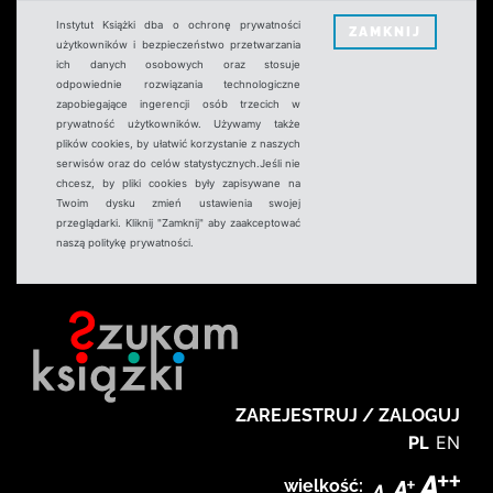
Instytut Książki dba o ochronę prywatności
ZAMKNIJ
użytkowników i bezpieczeństwo przetwarzania
ich danych osobowych oraz stosuje
odpowiednie rozwiązania technologiczne
zapobiegające ingerencji osób trzecich w
prywatność użytkowników. Używamy także
plików cookies, by ułatwić korzystanie z naszych
serwisów oraz do celów statystycznych.Jeśli nie
chcesz, by pliki cookies były zapisywane na
Twoim dysku zmień ustawienia swojej
przeglądarki. Kliknij "Zamknij" aby zaakceptować
naszą politykę prywatności.
ZAREJESTRUJ / ZALOGUJ
PL
EN
wielkość: