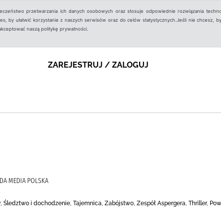
ieczeństwo przetwarzania ich danych osobowych oraz stosuje odpowiednie rozwiązania techno
, by ułatwić korzystanie z naszych serwisów oraz do celów statystycznych.Jeśli nie chcesz, by
aakceptować naszą politykę prywatności.
ZAREJESTRUJ / ZALOGUJ
RDA MEDIA POLSKA
, Śledztwo i dochodzenie, Tajemnica, Zabójstwo, Zespół Aspergera, Thriller, Po