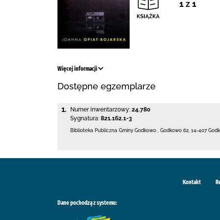
1 z 1
Więcej informacji
Dostępne egzemplarze
1.
Numer inwentarzowy:
24.780
Sygnatura:
821.162.1-3
Biblioteka Publiczna Gminy Godkowo
,
Godkowo 62
,
14-407 God
Kontakt
R
Dane pochodzą z systemu: