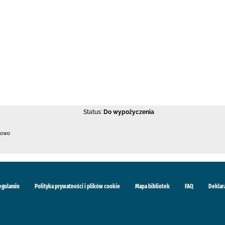
Status:
Do wypożyczenia
kowo
egulamin
Polityka prywatności i plików cookie
Mapa bibliotek
FAQ
Deklar