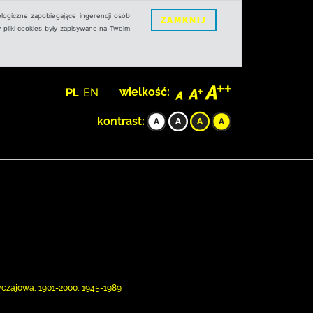
logiczne zapobiegające ingerencji osób
ZAMKNIJ
 pliki cookies były zapisywane na Twoim
PL
EN
wielkość:
kontrast:
byczajowa, 1901-2000, 1945-1989