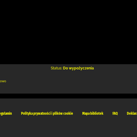
Status:
Do wypożyczenia
kowo
egulamin
Polityka prywatności i plików cookie
Mapa bibliotek
FAQ
Deklar