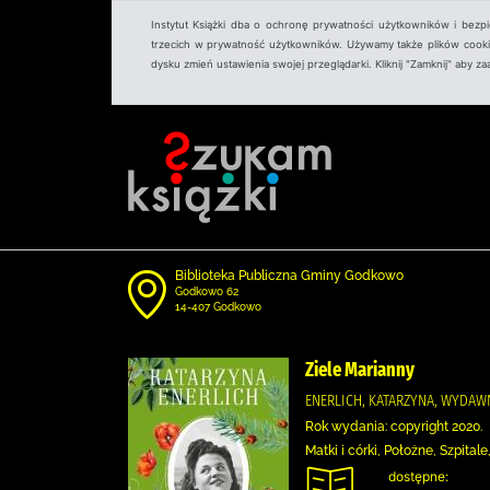
Instytut Książki dba o ochronę prywatności użytkowników i bezp
trzecich w prywatność użytkowników. Używamy także plików cookies
dysku zmień ustawienia swojej przeglądarki. Kliknij "Zamknij" aby z
Biblioteka Publiczna Gminy Godkowo
Godkowo 62
14-407 Godkowo
Ziele Marianny
ENERLICH, KATARZYNA, WYDA
Rok wydania: copyright 2020.
Matki i córki, Położne, Szpit
dostępne: