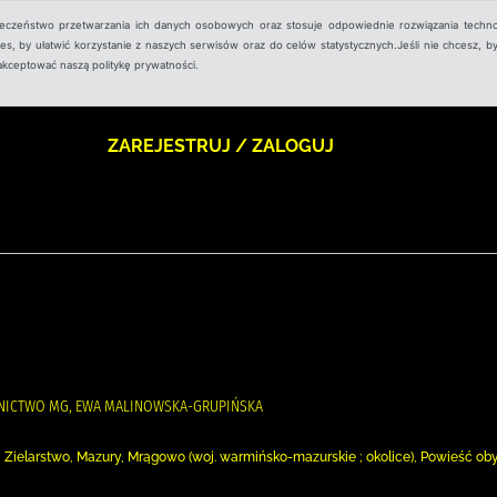
ieczeństwo przetwarzania ich danych osobowych oraz stosuje odpowiednie rozwiązania techno
, by ułatwić korzystanie z naszych serwisów oraz do celów statystycznych.Jeśli nie chcesz, by
aakceptować naszą politykę prywatności.
ZAREJESTRUJ / ZALOGUJ
WNICTWO MG, EWA MALINOWSKA-GRUPIŃSKA
ale, Zielarstwo, Mazury, Mrągowo (woj. warmińsko-mazurskie ; okolice), Powieść o