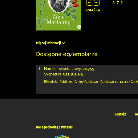
1 z 1
Więcej informacji
Dostępne egzemplarze
1.
Numer inwentarzowy:
24.759
Sygnatura:
821.162.1-3
Biblioteka Publiczna Gminy Godkowo
,
Godkowo 62
,
14-407 God
Kontakt
R
Dane pochodzą z systemu: